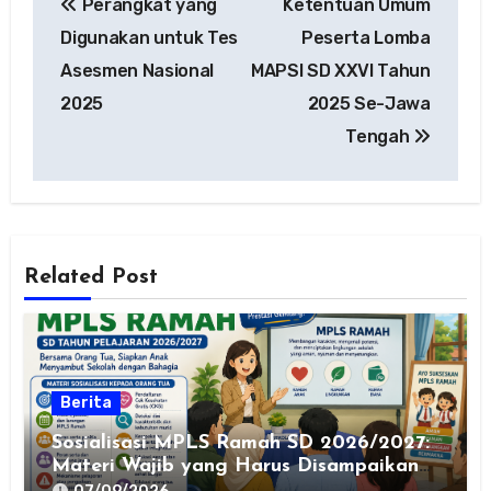
Perangkat yang
Ketentuan Umum
pos
Digunakan untuk Tes
Peserta Lomba
Asesmen Nasional
MAPSI SD XXVI Tahun
2025
2025 Se-Jawa
Tengah
Related Post
Berita
Sosialisasi MPLS Ramah SD 2026/2027:
Materi Wajib yang Harus Disampaikan
kepada Orang Tua