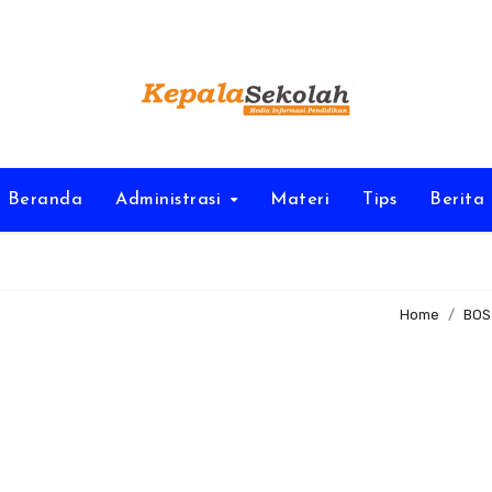
Beranda
Administrasi
Materi
Tips
Berita
Home
BOS