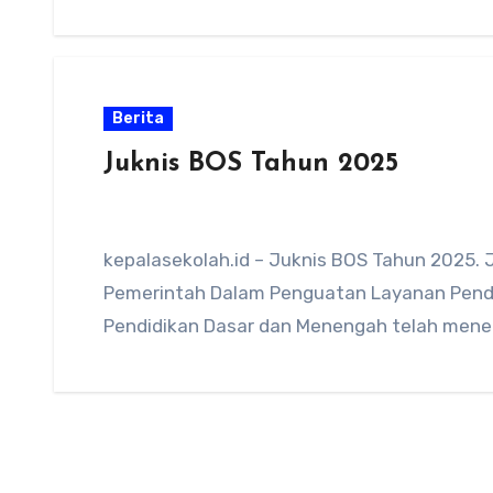
Berita
Juknis BOS Tahun 2025
kepalasekolah.id – Juknis BOS Tahun 2025.
Pemerintah Dalam Penguatan Layanan Pendi
Pendidikan Dasar dan Menengah telah mener