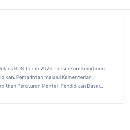
 Juknis BOS Tahun 2025 Diresmikan: Komitmen
dikan. Pemerintah melalui Kementerian
bitkan Peraturan Menteri Pendidikan Dasar…