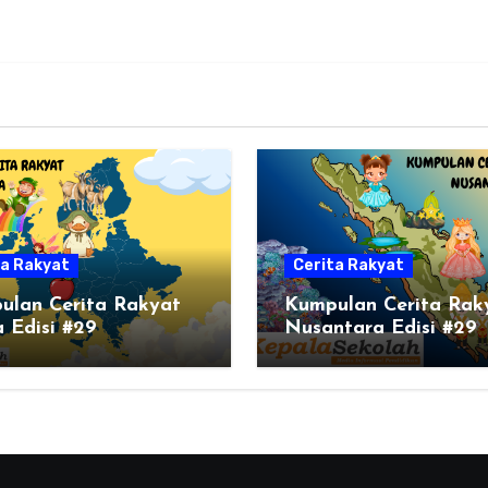
ta Rakyat
Cerita Rakyat
ulan Cerita Rakyat
Kumpulan Cerita Rak
 Edisi #29
Nusantara Edisi #29