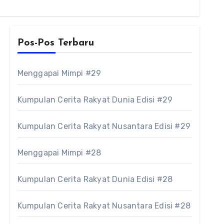
Pos-Pos Terbaru
Menggapai Mimpi #29
Kumpulan Cerita Rakyat Dunia Edisi #29
Kumpulan Cerita Rakyat Nusantara Edisi #29
Menggapai Mimpi #28
Kumpulan Cerita Rakyat Dunia Edisi #28
Kumpulan Cerita Rakyat Nusantara Edisi #28