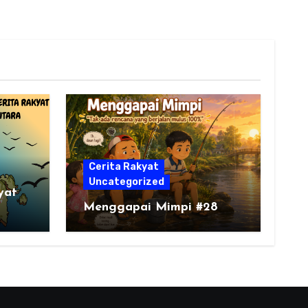
Cerita Rakyat
Uncategorized
yat
Menggapai Mimpi #28