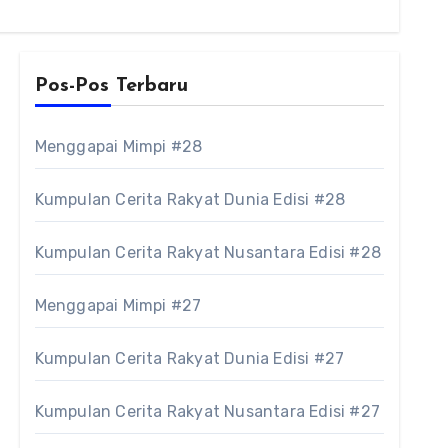
Pos-Pos Terbaru
Menggapai Mimpi #28
Kumpulan Cerita Rakyat Dunia Edisi #28
Kumpulan Cerita Rakyat Nusantara Edisi #28
Menggapai Mimpi #27
Kumpulan Cerita Rakyat Dunia Edisi #27
Kumpulan Cerita Rakyat Nusantara Edisi #27