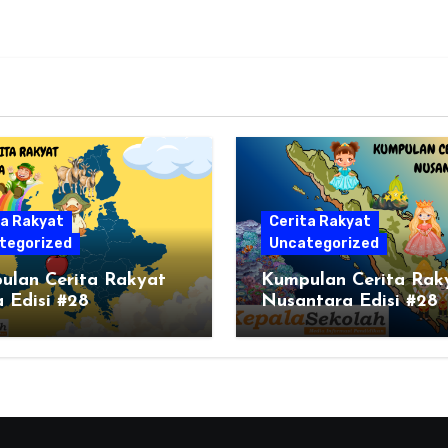
ta Rakyat
Cerita Rakyat
tegorized
Uncategorized
ulan Cerita Rakyat
Kumpulan Cerita Rak
 Edisi #28
Nusantara Edisi #28