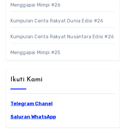
Menggapai Mimpi #26
Kumpulan Cerita Rakyat Dunia Edisi #26
Kumpulan Cerita Rakyat Nusantara Edisi #26
Menggapai Mimpi #25
Ikuti Kami
Telegram Chanel
Saluran WhatsApp