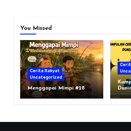
You Missed
Ceri
Cerita Rakyat
Unca
Uncategorized
Kump
Menggapai Mimpi #28
Dunia