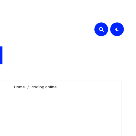
Home
coding online