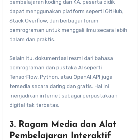
pembelajaran koding dan KA, peserta didik
dapat menggunakan platform seperti GitHub,
Stack Overflow, dan berbagai forum
pemrograman untuk menggali ilmu secara lebih
dalam dan praktis.
Selain itu, dokumentasi resmi dari bahasa
pemrograman dan pustaka AI seperti
TensorFlow, Python, atau OpenAI API juga
tersedia secara daring dan gratis. Hal ini
menjadikan internet sebagai perpustakaan
digital tak terbatas.
3. Ragam Media dan Alat
Pembelajaran Interaktif