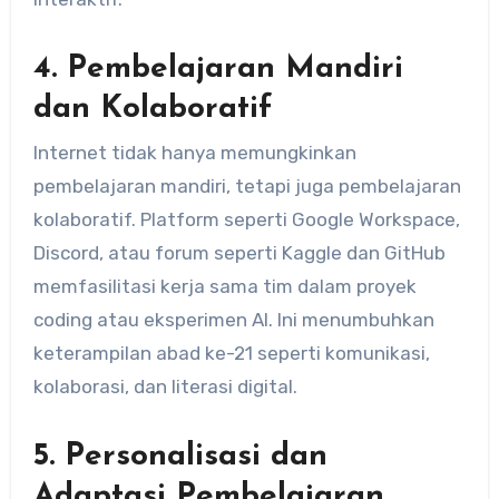
4. Pembelajaran Mandiri
dan Kolaboratif
Internet tidak hanya memungkinkan
pembelajaran mandiri, tetapi juga pembelajaran
kolaboratif. Platform seperti Google Workspace,
Discord, atau forum seperti Kaggle dan GitHub
memfasilitasi kerja sama tim dalam proyek
coding atau eksperimen AI. Ini menumbuhkan
keterampilan abad ke-21 seperti komunikasi,
kolaborasi, dan literasi digital.
5. Personalisasi dan
Adaptasi Pembelajaran