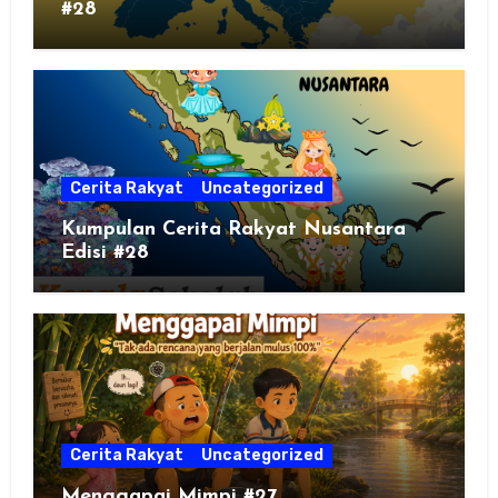
#28
Cerita Rakyat
Uncategorized
Kumpulan Cerita Rakyat Nusantara
Edisi #28
Cerita Rakyat
Uncategorized
Menggapai Mimpi #27