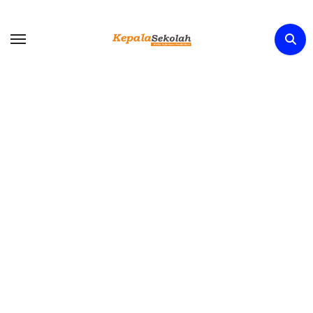
Skip
to
content