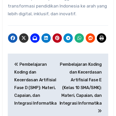
transformasi pendidikan Indonesia ke arah yang
lebih digital, inklusif, dan inovatif.
Navigasi
Pembelajaran
Pembelajaran Koding
pos
Koding dan
dan Kecerdasan
Kecerdasan Artifisial
Artifisial Fase E
Fase D (SMP): Materi,
(Kelas 10 SMA/SMK):
Capaian, dan
Materi, Capaian, dan
Integrasi Informatika
Integrasi Informatika