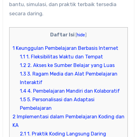
bantu, simulasi, dan praktik terbaik tersedia
secara daring.
Daftar Isi
[
hide
]
1
Keunggulan Pembelajaran Berbasis Internet
1.1
1. Fleksibilitas Waktu dan Tempat
1.2
2. Akses ke Sumber Belajar yang Luas
1.3
3. Ragam Media dan Alat Pembelajaran
Interaktif
1.4
4. Pembelajaran Mandiri dan Kolaboratif
1.5
5. Personalisasi dan Adaptasi
Pembelajaran
2
Implementasi dalam Pembelajaran Koding dan
KA
2.1
1. Praktik Koding Langsung Daring