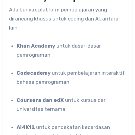
Ada banyak platform pembelajaran yang
dirancang khusus untuk coding dan AI, antara
lain:
Khan Academy
untuk dasar-dasar
pemrograman
Codecademy
untuk pembelajaran interaktif
bahasa pemrograman
Coursera dan edX
untuk kursus dari
universitas ternama
AI4K12
untuk pendekatan kecerdasan