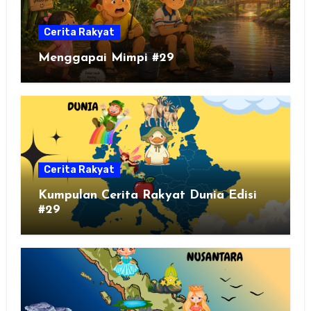
Cerita Rakyat
Menggapai Mimpi #29
Cerita Rakyat
Kumpulan Cerita Rakyat Dunia Edisi
#29