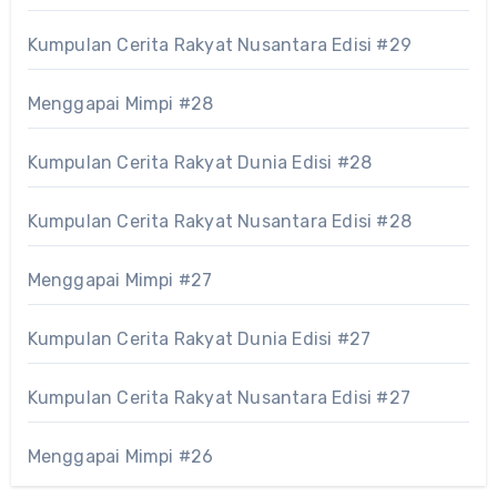
Kumpulan Cerita Rakyat Nusantara Edisi #29
Menggapai Mimpi #28
Kumpulan Cerita Rakyat Dunia Edisi #28
Kumpulan Cerita Rakyat Nusantara Edisi #28
Menggapai Mimpi #27
Kumpulan Cerita Rakyat Dunia Edisi #27
Kumpulan Cerita Rakyat Nusantara Edisi #27
Menggapai Mimpi #26