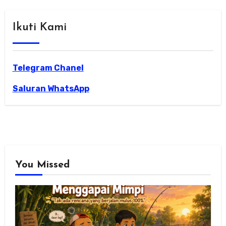
Ikuti Kami
Telegram Chanel
Saluran WhatsApp
You Missed