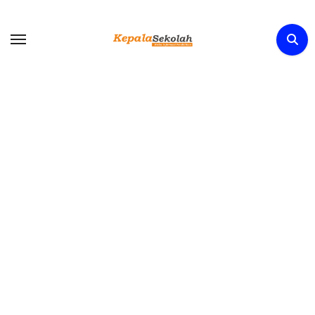
Skip
to
content