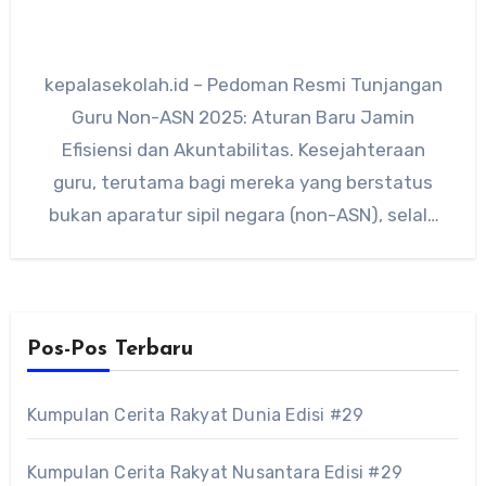
kepalasekolah.id – Pedoman Resmi Tunjangan
Guru Non-ASN 2025: Aturan Baru Jamin
Efisiensi dan Akuntabilitas. Kesejahteraan
guru, terutama bagi mereka yang berstatus
bukan aparatur sipil negara (non-ASN), selalu
menjadi perhatian utama…
Pos-Pos Terbaru
Kumpulan Cerita Rakyat Dunia Edisi #29
Kumpulan Cerita Rakyat Nusantara Edisi #29