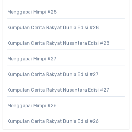
Menggapai Mimpi #28
Kumpulan Cerita Rakyat Dunia Edisi #28
Kumpulan Cerita Rakyat Nusantara Edisi #28
Menggapai Mimpi #27
Kumpulan Cerita Rakyat Dunia Edisi #27
Kumpulan Cerita Rakyat Nusantara Edisi #27
Menggapai Mimpi #26
Kumpulan Cerita Rakyat Dunia Edisi #26