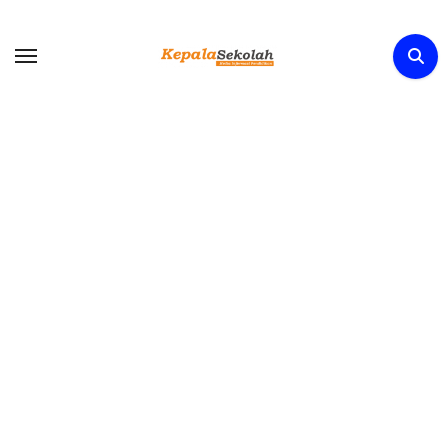
Skip
to
content