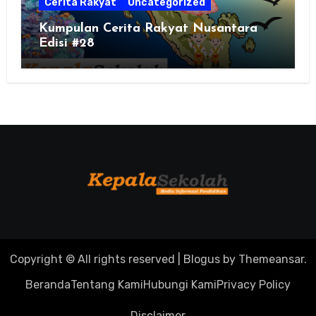
Cerita Rakyat
Uncategorized
Kumpulan Cerita Rakyat Nusantara
Edisi #28
Copyright © All rights reserved
|
Blogus
by
Themeansar
.
Beranda
Tentang Kami
Hubungi Kami
Privacy Policy
Disclaimer