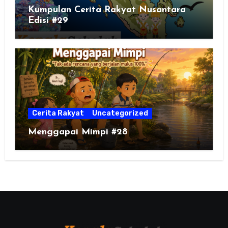
Kumpulan Cerita Rakyat Nusantara
Edisi #29
Cerita Rakyat
Uncategorized
Menggapai Mimpi #28