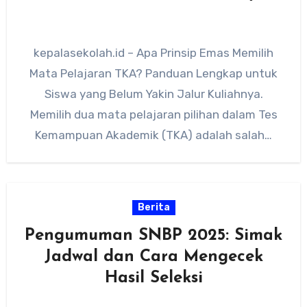
kepalasekolah.id – Apa Prinsip Emas Memilih
Mata Pelajaran TKA? Panduan Lengkap untuk
Siswa yang Belum Yakin Jalur Kuliahnya.
Memilih dua mata pelajaran pilihan dalam Tes
Kemampuan Akademik (TKA) adalah salah…
Berita
Pengumuman SNBP 2025: Simak
Jadwal dan Cara Mengecek
Hasil Seleksi