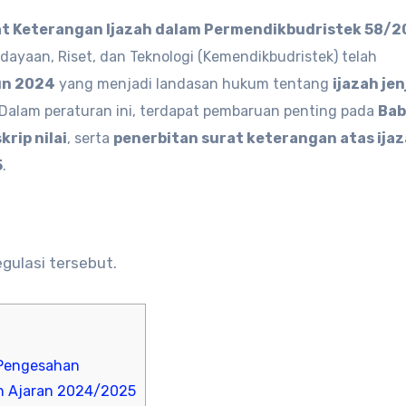
at Keterangan Ijazah dalam Permendikbudristek 58/2
ayaan, Riset, dan Teknologi (Kemendikbudristek) telah
un 2024
yang menjadi landasan hukum tentang
ijazah je
 Dalam peraturan ini, terdapat pembaruan penting pada
Bab
krip nilai
, serta
penerbitan surat keterangan atas ija
5
.
egulasi tersebut.
u Pengesahan
n Ajaran 2024/2025