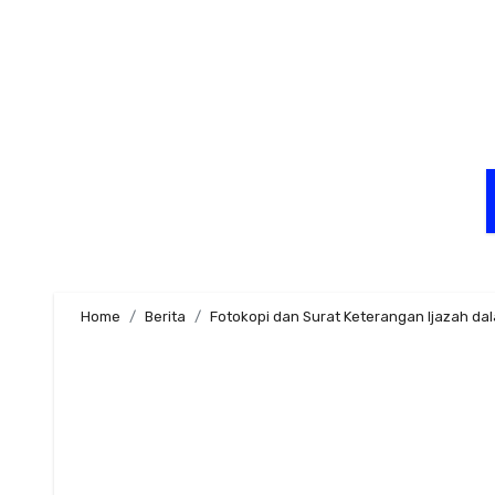
Skip
to
content
Home
Berita
Fotokopi dan Surat Keterangan Ijazah d