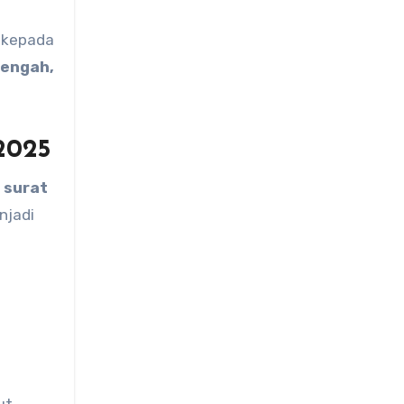
 kepada
nengah,
2025
 surat
njadi