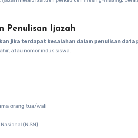
ik ijazah melalui satuan pendidikan masing-masing. Berik
 Penulisan Ijazah
tkan jika terdapat kesalahan dalam penulisan data
ahir, atau nomor induk siswa.
nama orang tua/wali
 Nasional (NISN)