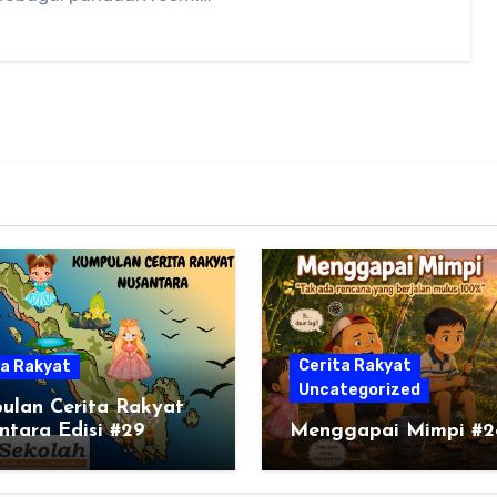
Cerita Rakyat
ta Rakyat
Uncategorized
ulan Cerita Rakyat
ntara Edisi #29
Menggapai Mimpi #2