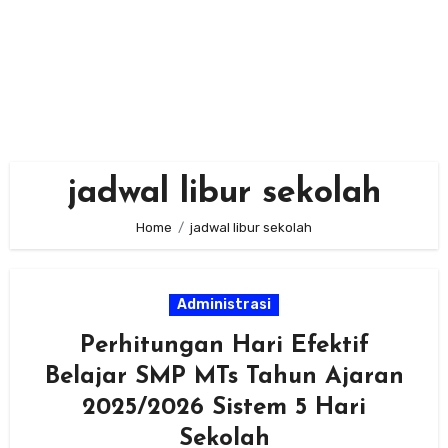
jadwal libur sekolah
Home
jadwal libur sekolah
Administrasi
Perhitungan Hari Efektif
Belajar SMP MTs Tahun Ajaran
2025/2026 Sistem 5 Hari
Sekolah