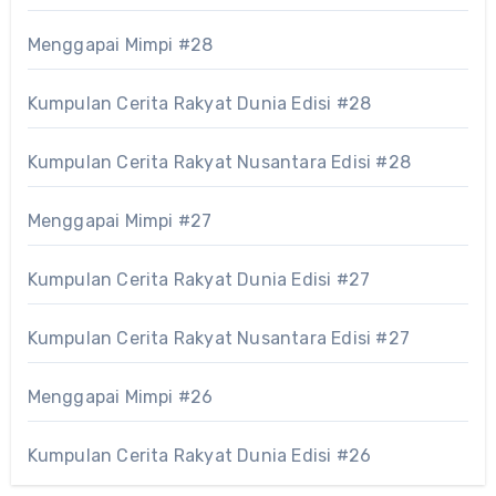
Menggapai Mimpi #28
Kumpulan Cerita Rakyat Dunia Edisi #28
Kumpulan Cerita Rakyat Nusantara Edisi #28
Menggapai Mimpi #27
Kumpulan Cerita Rakyat Dunia Edisi #27
Kumpulan Cerita Rakyat Nusantara Edisi #27
Menggapai Mimpi #26
Kumpulan Cerita Rakyat Dunia Edisi #26