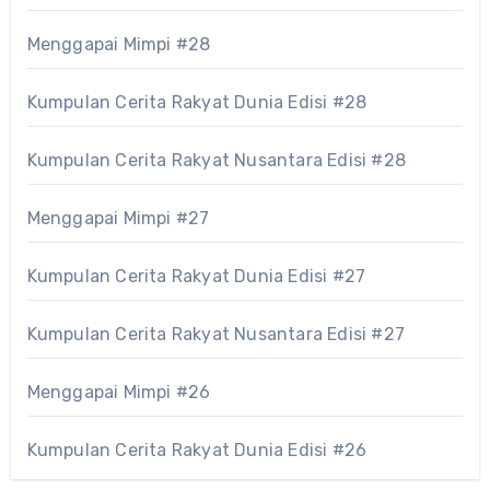
Menggapai Mimpi #28
Kumpulan Cerita Rakyat Dunia Edisi #28
Kumpulan Cerita Rakyat Nusantara Edisi #28
Menggapai Mimpi #27
Kumpulan Cerita Rakyat Dunia Edisi #27
Kumpulan Cerita Rakyat Nusantara Edisi #27
Menggapai Mimpi #26
Kumpulan Cerita Rakyat Dunia Edisi #26