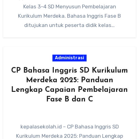
Kelas 3–4 SD Menyusun Pembelajaran
Kurikulum Merdeka. Bahasa Inggris Fase B
ditujukan untuk peserta didik kelas…
Administrasi
CP Bahasa Inggris SD Kurikulum
Merdeka 2025: Panduan
Lengkap Capaian Pembelajaran
Fase B dan C
kepalasekolah.id – CP Bahasa Inggris SD
Kurikulum Merdeka 2025: Panduan Lengkap