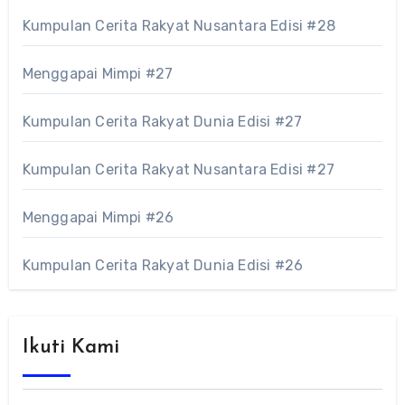
Kumpulan Cerita Rakyat Nusantara Edisi #28
Menggapai Mimpi #27
Kumpulan Cerita Rakyat Dunia Edisi #27
Kumpulan Cerita Rakyat Nusantara Edisi #27
Menggapai Mimpi #26
Kumpulan Cerita Rakyat Dunia Edisi #26
Ikuti Kami