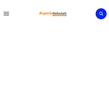
Skip
to
content