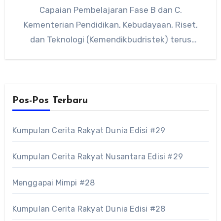
Capaian Pembelajaran Fase B dan C.
Kementerian Pendidikan, Kebudayaan, Riset,
dan Teknologi (Kemendikbudristek) terus
memperkuat pelaksanaan Kurikulum Merdeka
dengan…
Pos-Pos Terbaru
Kumpulan Cerita Rakyat Dunia Edisi #29
Kumpulan Cerita Rakyat Nusantara Edisi #29
Menggapai Mimpi #28
Kumpulan Cerita Rakyat Dunia Edisi #28