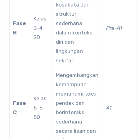
kosakata dan
struktur
Kelas
Fase
sederhana
3–4
Pra-A1
B
dalam konteks
SD
diri dan
lingkungan
sekitar
Mengembangkan
kemampuan
memahami teks
Kelas
Fase
pendek dan
5–6
A1
C
berinteraksi
SD
sederhana
secara lisan dan