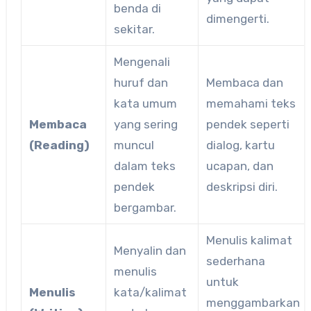
benda di
dimengerti.
sekitar.
Mengenali
huruf dan
Membaca dan
kata umum
memahami teks
Membaca
yang sering
pendek seperti
(Reading)
muncul
dialog, kartu
dalam teks
ucapan, dan
pendek
deskripsi diri.
bergambar.
Menulis kalimat
Menyalin dan
sederhana
menulis
untuk
Menulis
kata/kalimat
menggambarkan