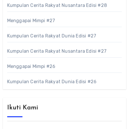
Kumpulan Cerita Rakyat Nusantara Edisi #28
Menggapai Mimpi #27
Kumpulan Cerita Rakyat Dunia Edisi #27
Kumpulan Cerita Rakyat Nusantara Edisi #27
Menggapai Mimpi #26
Kumpulan Cerita Rakyat Dunia Edisi #26
Ikuti Kami