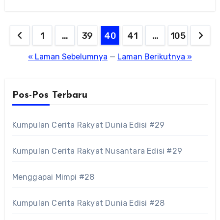
sehari-hari.Yuk, simak…
Paginasi
1
…
39
40
41
…
105
pos
« Laman Sebelumnya
—
Laman Berikutnya »
Pos-Pos Terbaru
Kumpulan Cerita Rakyat Dunia Edisi #29
Kumpulan Cerita Rakyat Nusantara Edisi #29
Menggapai Mimpi #28
Kumpulan Cerita Rakyat Dunia Edisi #28