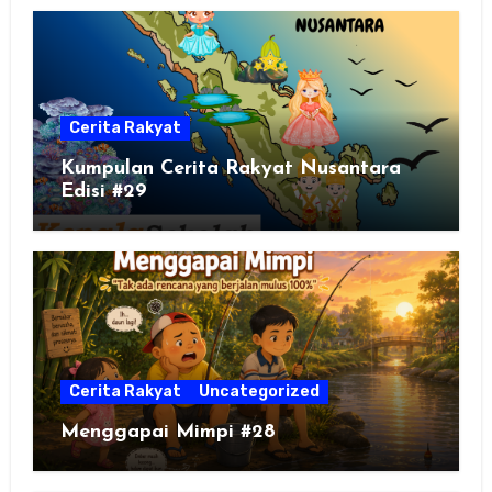
Cerita Rakyat
Kumpulan Cerita Rakyat Nusantara
Edisi #29
Cerita Rakyat
Uncategorized
Menggapai Mimpi #28