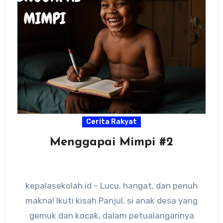
Cerita Rakyat
Menggapai Mimpi #2
kepalasekolah.id – Lucu, hangat, dan penuh
makna! Ikuti kisah Panjul, si anak desa yang
gemuk dan kocak, dalam petualangannya