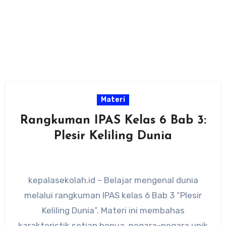
Materi
Rangkuman IPAS Kelas 6 Bab 3:
Plesir Keliling Dunia
kepalasekolah.id – Belajar mengenal dunia
melalui rangkuman IPAS kelas 6 Bab 3 “Plesir
Keliling Dunia”. Materi ini membahas
karakteristik setiap benua, negara-negara unik