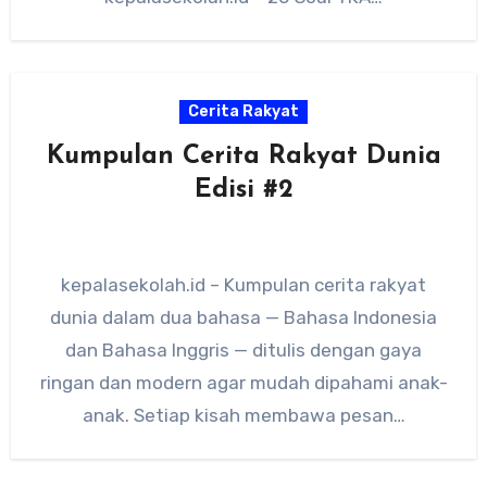
Cerita Rakyat
Kumpulan Cerita Rakyat Dunia
Edisi #2
kepalasekolah.id – Kumpulan cerita rakyat
dunia dalam dua bahasa — Bahasa Indonesia
dan Bahasa Inggris — ditulis dengan gaya
ringan dan modern agar mudah dipahami anak-
anak. Setiap kisah membawa pesan…