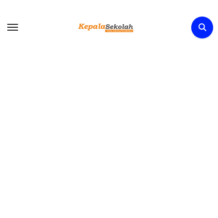
Skip
to
content