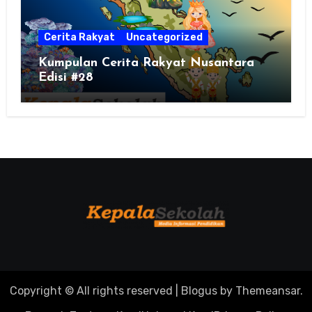
Cerita Rakyat
Uncategorized
Kumpulan Cerita Rakyat Nusantara
Edisi #28
Copyright © All rights reserved
|
Blogus
by
Themeansar
.