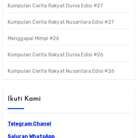
Kumpulan Cerita Rakyat Dunia Edisi #27
Kumpulan Cerita Rakyat Nusantara Edisi #27
Menggapai Mimpi #26
Kumpulan Cerita Rakyat Dunia Edisi #26
Kumpulan Cerita Rakyat Nusantara Edisi #26
Ikuti Kami
Telegram Chanel
Saluran WhatsApp