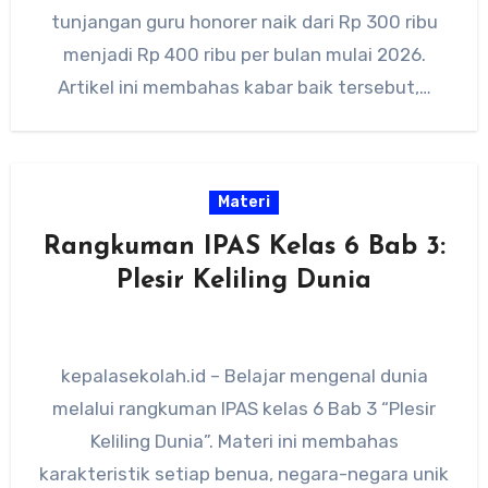
tunjangan guru honorer naik dari Rp 300 ribu
menjadi Rp 400 ribu per bulan mulai 2026.
Artikel ini membahas kabar baik tersebut,…
Materi
Rangkuman IPAS Kelas 6 Bab 3:
Plesir Keliling Dunia
kepalasekolah.id – Belajar mengenal dunia
melalui rangkuman IPAS kelas 6 Bab 3 “Plesir
Keliling Dunia”. Materi ini membahas
karakteristik setiap benua, negara-negara unik