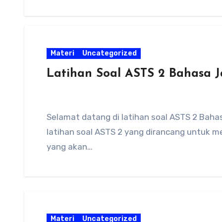
Materi
Uncategorized
Latihan Soal ASTS 2 Bahasa J
Selamat datang di latihan soal ASTS 2 Bahas
latihan soal ASTS 2 yang dirancang untuk
yang akan…
Materi
Uncategorized