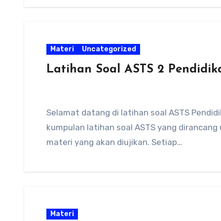
Materi
Uncategorized
Latihan Soal ASTS 2 Pendidika
Selamat datang di latihan soal ASTS Pendidik
kumpulan latihan soal ASTS yang diranca
materi yang akan diujikan. Setiap…
Materi