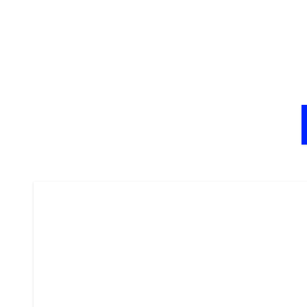
Skip
to
content