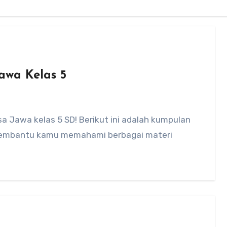
awa Kelas 5
a Jawa kelas 5 SD! Berikut ini adalah kumpulan
 membantu kamu memahami berbagai materi