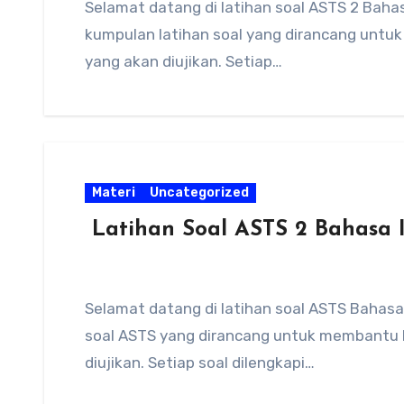
Selamat datang di latihan soal ASTS 2 Bahasa
kumpulan latihan soal yang dirancang unt
yang akan diujikan. Setiap…
Materi
Uncategorized
Latihan Soal ASTS 2 Bahasa I
Selamat datang di latihan soal ASTS Bahasa 
soal ASTS yang dirancang untuk membantu
diujikan. Setiap soal dilengkapi…