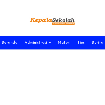
Beranda
Administrasi
Materi
Tips
Berita