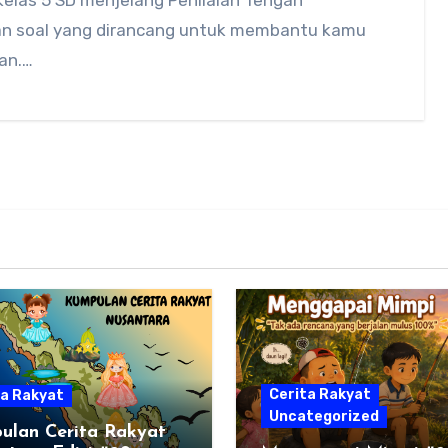
kelas 5 SD menjelang Penilaian Tengah
ihan soal yang dirancang untuk membantu kamu
an.…
Cerita Rakyat
ta Rakyat
Uncategorized
ulan Cerita Rakyat