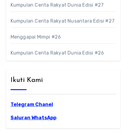
Kumpulan Cerita Rakyat Dunia Edisi #27
Kumpulan Cerita Rakyat Nusantara Edisi #27
Menggapai Mimpi #26
Kumpulan Cerita Rakyat Dunia Edisi #26
Ikuti Kami
Telegram Chanel
Saluran WhatsApp