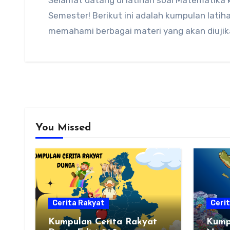
Selamat datang di latihan soal Matematika 
Semester! Berikut ini adalah kumpulan lat
memahami berbagai materi yang akan diujik
You Missed
Cerita Rakyat
Ceri
Kumpulan Cerita Rakyat
Kump