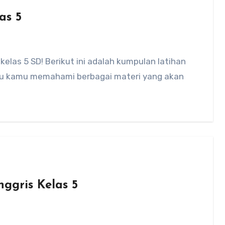
as 5
elas 5 SD! Berikut ini adalah kumpulan latihan
tu kamu memahami berbagai materi yang akan
ggris Kelas 5