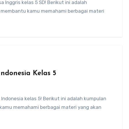
 Inggris kelas 5 SD! Berikut ini adalah
uk membantu kamu memahami berbagai materi
ndonesia Kelas 5
Indonesia kelas 5! Berikut ini adalah kumpulan
 kamu memahami berbagai materi yang akan