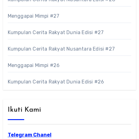
Menggapai Mimpi #27
Kumpulan Cerita Rakyat Dunia Edisi #27
Kumpulan Cerita Rakyat Nusantara Edisi #27
Menggapai Mimpi #26
Kumpulan Cerita Rakyat Dunia Edisi #26
Ikuti Kami
Telegram Chanel