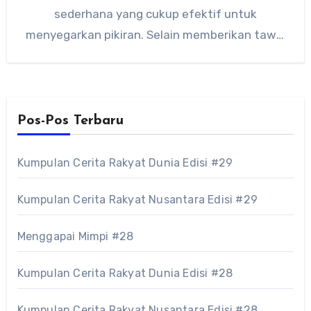
sederhana yang cukup efektif untuk
menyegarkan pikiran. Selain memberikan tawa,
berbagai teka-teki ini juga…
Pos-Pos Terbaru
Kumpulan Cerita Rakyat Dunia Edisi #29
Kumpulan Cerita Rakyat Nusantara Edisi #29
Menggapai Mimpi #28
Kumpulan Cerita Rakyat Dunia Edisi #28
Kumpulan Cerita Rakyat Nusantara Edisi #28