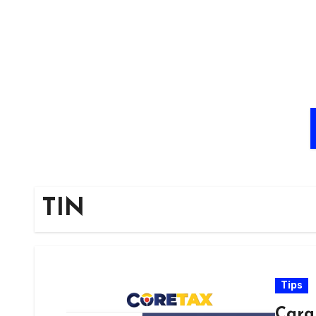
Skip
to
content
TIN
Tips
Cara