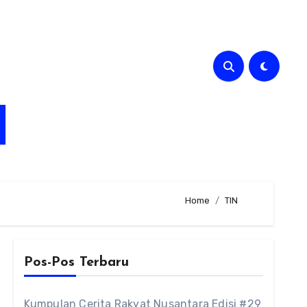
Home
TIN
Pos-Pos Terbaru
Kumpulan Cerita Rakyat Nusantara Edisi #29