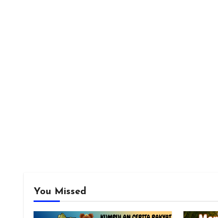
You Missed