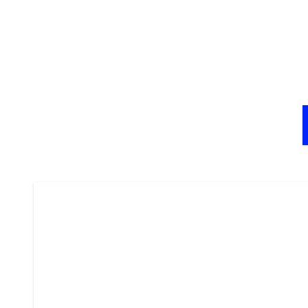
Skip
to
content