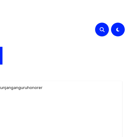
tunjanganguruhonorer