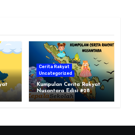
Cerita Rakyat
Uncategorized
yat
Kumpulan Cerita Rakyat
Nusantara Edisi #28