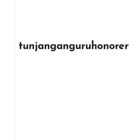
tunjanganguruhonorer